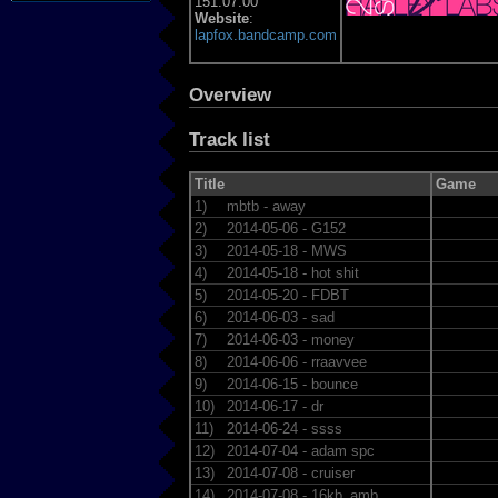
151:07:00
Website
:
lapfox.bandcamp.com
Overview
Track list
Title
Game
1)
mbtb - away
2)
2014-05-06 - G152
3)
2014-05-18 - MWS
4)
2014-05-18 - hot shit
5)
2014-05-20 - FDBT
6)
2014-06-03 - sad
7)
2014-06-03 - money
8)
2014-06-06 - rraavvee
9)
2014-06-15 - bounce
10)
2014-06-17 - dr
11)
2014-06-24 - ssss
12)
2014-07-04 - adam spc
13)
2014-07-08 - cruiser
14)
2014-07-08 - 16kb_amb