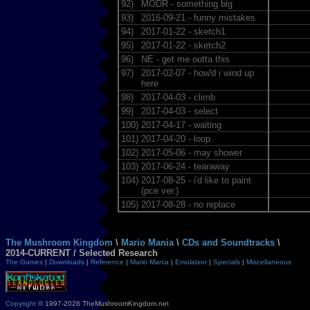
92)
MODR - something big
93)
2016-09-21 - funny mistakes
94)
2017-01-22 - sketch1
95)
2017-01-22 - sketch2
96)
NE - get me outta this
97)
2017-02-07 - how'd i wind up
here
98)
2017-04-03 - climb
99)
2017-04-03 - select
100)
2017-04-17 - waiting
101)
2017-04-20 - loop
102)
2017-05-06 - may shower
103)
2017-06-24 - tearaway
104)
2017-08-25 - i'd like to paint
(pce ver.)
105)
2017-08-28 - no replace
The Mushroom Kingdom
\
Mario Mania
\
CDs and Soundtracks
\
2014-CURRENT / Selected Research
The Games
|
Downloads
|
Reference
|
Mario Mania
|
Emulation
|
Specials
|
Miscellaneous
Copyright
© 1997-2026 TheMushroomKingdom.net