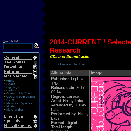
2014-CURRENT / Select
S
earch TMK
Research
CDs and Soundtracks
Overview
|
Track list
Album info
Image
Publisher
: LapFox
•
Anime
Trax
•
Books
•
Sightings
Release date
: 2017-
•
Cartoons
09-14
•
Commercials & ads
Region
: Canada
•
CDs and soundtracks
•
DVDs
Artist
: Halley Labs
•
Mario Ice Capades
Arranged by
: Halley
•
Movies
Labs
•
Merchandise
Performed by
: Halley
Labs
Format
: Digital
Total length
: