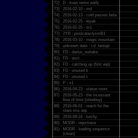
72)
D - koan remix early
73)
2016-02-10 - md
74)
2016-02-13 - cold passes beta
75)
2016-02-25 - leyak
76)
2016-02-25 - m1
77)
2YR - postcataclysmB1
78)
2016-03-10 - magic mountain
79)
unknown date - r.d. fantajii
80)
FD - darius_outtake
81)
FD - asct
82)
FD - catching up (first wip)
83)
FD - unused b
84)
FD - unused c
85)
P - s1
86)
2016-04-23 - statue room
87)
2016-05-23 - the incessant
flow of time [stewboy]
88)
2016-06-01 - reach for the
stars rmx wip
89)
2016-08-24 - lurchy
90)
MODR - rejectrave
91)
MODR - loading sequence
(clean)