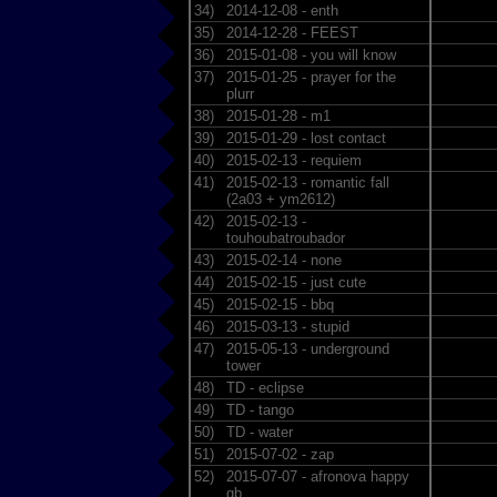
34)
2014-12-08 - enth
35)
2014-12-28 - FEEST
36)
2015-01-08 - you will know
37)
2015-01-25 - prayer for the
plurr
38)
2015-01-28 - m1
39)
2015-01-29 - lost contact
40)
2015-02-13 - requiem
41)
2015-02-13 - romantic fall
(2a03 + ym2612)
42)
2015-02-13 -
touhoubatroubador
43)
2015-02-14 - none
44)
2015-02-15 - just cute
45)
2015-02-15 - bbq
46)
2015-03-13 - stupid
47)
2015-05-13 - underground
tower
48)
TD - eclipse
49)
TD - tango
50)
TD - water
51)
2015-07-02 - zap
52)
2015-07-07 - afronova happy
gb